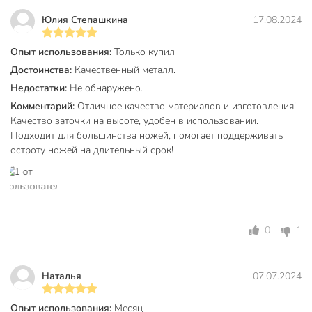
Эргономичная конструкция и компактные размеры
Юлия Степашкина
17.08.2024
делают ее удобной в использовании и хранении.
Опыт использования:
Только купил
С этой точилкой вы сможете легко восстановить остроту
Достоинства:
Качественный металл.
ваших ножей, избежав необходимости обращаться к
профессиональным мастерам.
Недостатки:
Не обнаружено.
Комментарий:
Отличное качество материалов и изготовления!
Вы можете приобрести «Точилка для ножей, нержавеющая
Качество заточки на высоте, удобен в использовании.
сталь, 20 см, Tescoma, Azza, 884550» и другие товары в
Подходит для большинства ножей, помогает поддерживать
нашем интернет-магазине в Старом Осколе по низким
остроту ножей на длительный срок!
ценам и с бесплатным самовывозом.
Техническая информация
Бренд
Tescoma
0
1
Страна производства
Китай
Артикул производителя
884550
Наталья
07.07.2024
Модель
Azza
Опыт использования:
Месяц