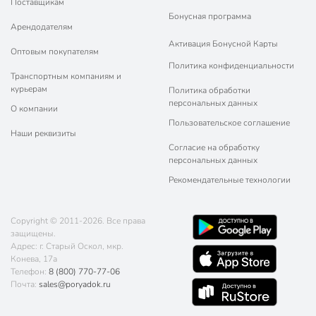
Поставщикам
Бонусная программа
Арендодателям
Активация Бонусной Карты
Оптовым покупателям
Политика конфиденциальности
Транспортным компаниям и
курьерам
Политика обработки
персональных данных
О компании
Пользовательское соглашение
Наши реквизиты
Согласие на обработку
персональных данных
Рекомендательные технологии
Copyright © 2011-2026. Все права
защищены.
Адрес: г. Старый Оскол, мкр.
Конева, 17а
Телефон:
8 (800) 770-77-06
Почта:
sales@poryadok.ru