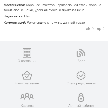
Вес в упаковке
245 г
Достоинства:
Хорошее качество нержавеющей стали, хорошо
Габариты упаковки
3 x 6 x 37 см
точит любые ножи, удобная ручка, и приятная цена.
Недостатки:
Нет
Комментарий:
Рекомендую к покупке данный товар
0
2
О компании
Блог
Наши магазины
Спецпредложения
Карьера
Личный кабинет