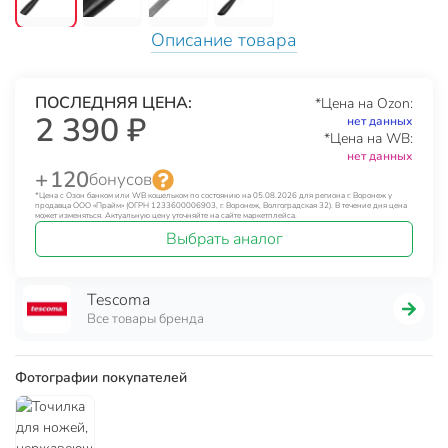
Описание товара
ПОСЛЕДНЯЯ ЦЕНА:
*Цена на Ozon:
2 390 ₽
нет данных
*Цена на WB:
нет данных
+ 120
бонусов
*Цена с Озон банком или WB кошельком по состоянию на 05.08.2026 для региона г. Воронеж у
продавца ООО «Прайм» (ОГРН 1233600006903, г. Воронеж, Волгоградская 32). В течение дня цена
может изменяться. Актуальную цену уточняйте на сайте маркетплейса.
Выбрать аналог
Tescoma
Все товары бренда
Фотографии покупателей