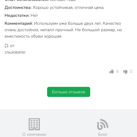
Расположение
напольный
Достоинства:
Хорошо устойчивая, отличная цена.
С бортиками
без бортика
Недостатки:
Нет
Комментарий:
Используем уже больше двух лет. Качество
Необычный дизайн
обычные
очень достойное, металл прочный. Не большой размер, но
для дома
вместимость обуви хорошая.
Назначение
для дачи
для кладовой
Артикул производителя
ЭТ1/Ч
Вес в упаковке
3.4 кг
6
0
Габариты упаковки
73 x 32 x 10 см
Больше отзывов
О компании
Блог