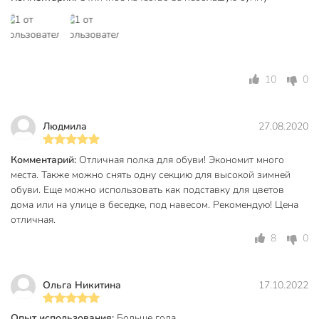
Высота, см
70 см
Ширина, см
66 см
Глубина, см
28 см
10
0
Бренд
Nika
Страна производства
Россия
Людмила
27.08.2020
Конструкция
открытый
Комментарий:
Отличная полка для обуви! Экономит много
Угловая
прямые
места. Также можно снять одну секцию для высокой зимней
Форма
прямоугольный
обуви. Еще можно использовать как подставку для цветов
дома или на улице в беседке, под навесом. Рекомендую! Цена
Материал
металл
отличная.
8
0
Тип крепления
без крепления
Цвет
черный
Ольга Никитина
17.10.2022
Особенности конструкции
разборный
Опыт использования:
Больше года