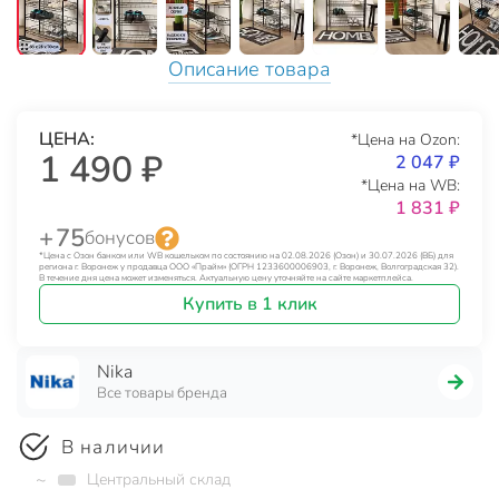
Описание товара
ЦЕНА:
*Цена на Ozon:
1 490 ₽
2 047 ₽
*Цена на WB:
1 831 ₽
+ 75
бонусов
*Цена с Озон банком или WB кошельком по состоянию на 02.08.2026 (Озон) и 30.07.2026 (ВБ) для
региона г. Воронеж у продавца ООО «Прайм» (ОГРН 1233600006903, г. Воронеж, Волгоградская 32).
В течение дня цена может изменяться. Актуальную цену уточняйте на сайте маркетплейса.
Купить в 1 клик
Nika
Все товары бренда
В наличии
~
Центральный склад