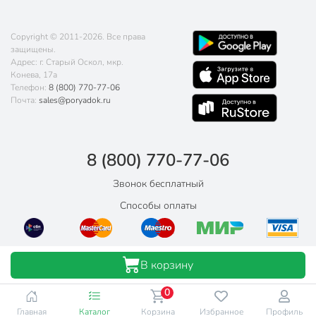
Copyright © 2011-2026. Все права
защищены.
Адрес: г. Старый Оскол, мкр.
Конева, 17а
Телефон:
8 (800) 770-77-06
Почта:
sales@poryadok.ru
8 (800) 770-77-06
Звонок бесплатный
Способы оплаты
В корзину
0
Главная
Каталог
Корзина
Избранное
Профиль