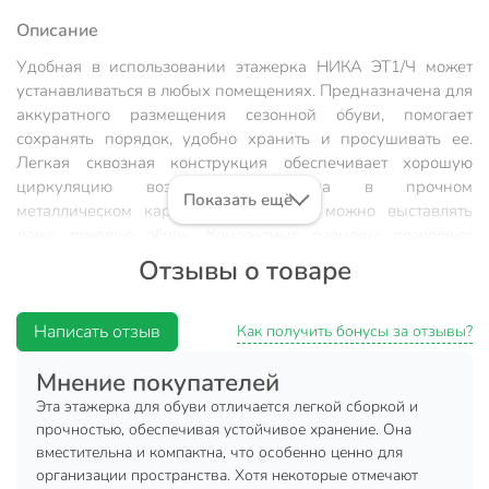
Описание
Удобная в использовании этажерка НИКА ЭТ1/Ч может
устанавливаться в любых помещениях. Предназначена для
аккуратного размещения сезонной обуви, помогает
сохранять порядок, удобно хранить и просушивать ее.
Легкая сквозная конструкция обеспечивает хорошую
циркуляцию воздуха. Выполнена в прочном
Показать ещё
металлическом каркасе, на которые можно выставлять
даже тяжелую обувь. Компактные размеры позволяют
установить ее в небольшой прихожей или коридоре.
Отзывы о товаре
Этажерка НИКА ЭТ1/Ч – недорогое и удобное в
использовании изделие. Максимально допустимая
Написать отзыв
Как получить бонусы за отзывы?
нагрузка – 20 кг. Специальное покрытие защищает
конструкцию от возникновения и развития коррозийных
Мнение покупателей
процессов из-за соприкосновения с влажной обувью.
Эта этажерка для обуви отличается легкой сборкой и
Включенные в комплект пластиковые колпачки на ножки
прочностью, обеспечивая устойчивое хранение. Она
предохранят напольное покрытие от царапин и придадут
вместительна и компактна, что особенно ценно для
всей конструкции большую устойчивость.
организации пространства. Хотя некоторые отмечают