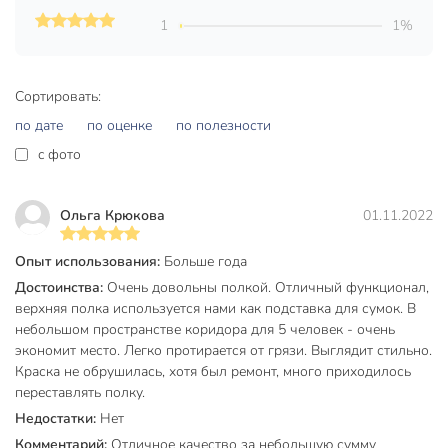
квартирах, частных домах, а также общественных
1
1%
раздевалках. Конструкция выполнена из стали в сочетании
с пластиком, отличается прочностью и долговечностью.
Вы можете приобрести «Полка для обуви, металл, 4 секции,
Сортировать:
66х28х70 см, разборная, черная, Nika, ЭТ1/Ч» и другие
по дате
по оценке
по полезности
товары в нашем интернет-магазине в Старом Осколе по
c фото
низким ценам и с бесплатным самовывозом.
Техническая информация
Ольга Крюкова
01.11.2022
Вес, кг
3.15 кг
Опыт использования:
Больше года
Число секций
4
Достоинства:
Очень довольны полкой. Отличный функционал,
Максимальная нагрузка, кг
20 кг
верхняя полка используется нами как подставка для сумок. В
небольшом пространстве коридора для 5 человек - очень
Число ящиков, шт
0 шт
экономит место. Легко протирается от грязи. Выглядит стильно.
Краска не обрушилась, хотя был ремонт, много приходилось
Количество крючков, шт
0 шт
переставлять полку.
Количество дверец
0
Недостатки:
Нет
Комментарий:
Отличное качество за небольшую сумму