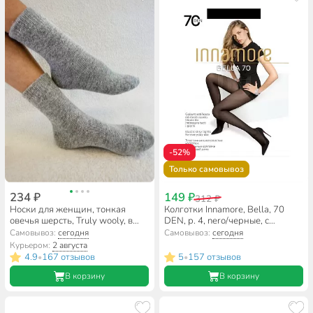
-52%
Только самовывоз
234 ₽
149 ₽
312 ₽
Носки для женщин, тонкая
Колготки Innamore, Bella, 70
овечья шерсть, Truly wooly, в
DEN, р. 4, nero/черные, с
ассортименте, р. 23-25
шортиками и прозрачным
Самовывоз:
сегодня
Самовывоз:
сегодня
мыском
Курьером:
2 августа
4.9
167 отзывов
5
157 отзывов
•
•
В корзину
В корзину