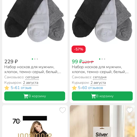
-57%
229 ₽
99 ₽
229 ₽
Набор носков для мужчин,
Набор носков для мужчин,
хлопок, темно-серый, белый,
хлопок, темно-серый, белый,
светло-серый, р. 27, К-02
светло-серый, р. 29, К-02
Самовывоз:
сегодня
Самовывоз:
сегодня
Курьером:
2 августа
Курьером:
2 августа
5
61 отзыв
5
60 отзывов
•
•
В корзину
В корзину