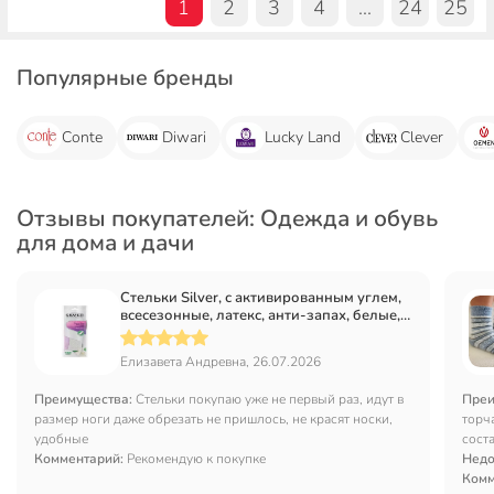
1
2
3
4
...
24
25
Популярные бренды
Conte
Diwari
Lucky Land
Clever
Отзывы покупателей: Одежда и обувь
для дома и дачи
Стельки Silver, с активированным углем,
всесезонные, латекс, анти-запах, белые,
ТВ4001-00/TB4001-00(32)
Елизавета Андревна, 26.07.2026
Преимущества:
Стельки покупаю уже не первый раз, идут в
Преи
размер ноги даже обрезать не пришлось, не красят носки,
торча
удобные
соста
Комментарий:
Рекомендую к покупке
Недо
Комм