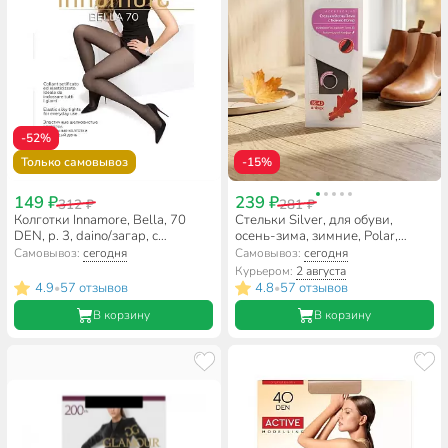
-52%
Только самовывоз
-15%
149 ₽
239 ₽
312 ₽
281 ₽
Колготки Innamore, Bella, 70
Стельки Silver, для обуви,
DEN, р. 3, daino/загар, с
осень-зима, зимние, Polar,
шортиками и прозрачным
TB1001-00/TB4011-00
Самовывоз:
сегодня
Самовывоз:
сегодня
мыском
Курьером:
2 августа
4.9
57 отзывов
4.8
57 отзывов
•
•
В корзину
В корзину