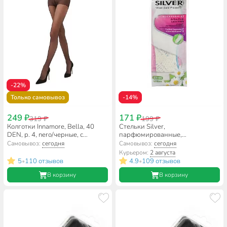
-22%
Только самовывоз
-14%
249 ₽
171 ₽
319 ₽
199 ₽
Колготки Innamore, Bella, 40
Стельки Silver,
DEN, р. 4, nero/черные, с
парфюмированные,
шортиками и прозрачным
всесезонные, текстиль, 33-45,
Самовывоз:
сегодня
Самовывоз:
сегодня
мыском
TB1003-00/TB3003-00(32)
Курьером:
2 августа
5
110 отзывов
4.9
109 отзывов
•
•
В корзину
В корзину