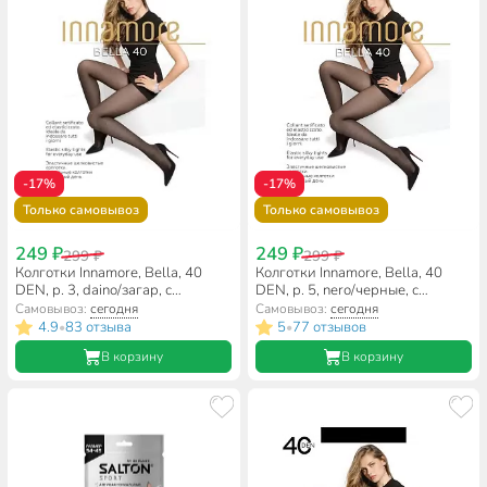
-17%
-17%
Только самовывоз
Только самовывоз
249 ₽
249 ₽
299 ₽
299 ₽
Колготки Innamore, Bella, 40
Колготки Innamore, Bella, 40
DEN, р. 3, daino/загар, с
DEN, р. 5, nero/черные, с
шортиками и прозрачным
шортиками и прозрачным
Самовывоз:
сегодня
Самовывоз:
сегодня
мыском
мыском
4.9
83 отзыва
5
77 отзывов
•
•
В корзину
В корзину