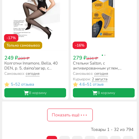
-17%
Только самовывоз
-16%
249 ₽
279 ₽
299 ₽
331 ₽
Колготки Innamore, Bella, 40
Стельки Salton, с
DEN, р. 5, daino/загар, с
активированным углем,
шортиками и прозрачным
Антибактериальные,
Самовывоз:
сегодня
Самовывоз:
сегодня
мыском
всесезонные, 53/00
Курьером:
2 августа
5
52 отзыва
4.6
51 отзыв
•
•
В корзину
В корзину
Показать ещё
Товары 1 - 32 из 794