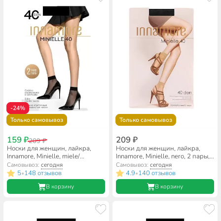
-24%
Только самовывоз
Только самовывоз
159 ₽
209 ₽
209 ₽
Носки для женщин, лайкра,
Носки для женщин, лайкра,
Innamore, Minielle, miele/
Innamore, Minielle, nero, 2 пары,
телесные, 2 пары, 40 DEN
40 DEN
Самовывоз:
сегодня
Самовывоз:
сегодня
5
148 отзывов
4.9
140 отзывов
•
•
В корзину
В корзину