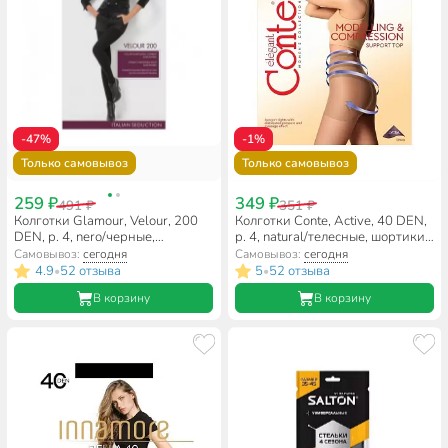
-47%
-1%
Только самовывоз
Только самовывоз
259 ₽
349 ₽
491 ₽
351 ₽
Колготки Glamour, Velour, 200
Колготки Conte, Active, 40 DEN,
DEN, р. 4, nero/черные,
р. 4, natural/телесные, шортики
комфортный пояс
утягивающие
Самовывоз:
сегодня
Самовывоз:
сегодня
4.9
52 отзыва
5
52 отзыва
•
•
В корзину
В корзину