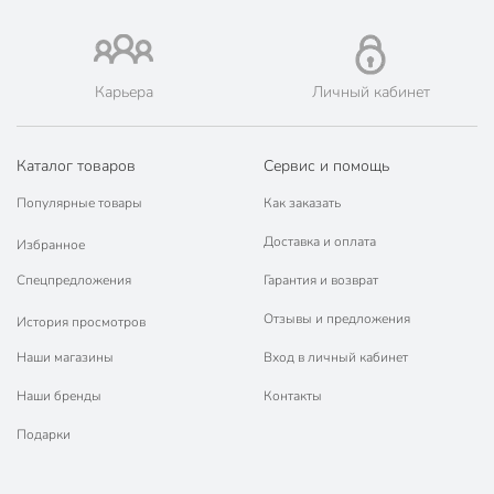
🛍 Скидки, акции, распродажи каждый день!
📜 Только оригинальная продукция. Интернет-гипермаркет
Порядок - официальный представитель ведущих мировых
марок.
Карьера
Личный кабинет
Каталог товаров
Сервис и помощь
Популярные товары
Как заказать
Доставка и оплата
Избранное
Спецпредложения
Гарантия и возврат
Отзывы и предложения
История просмотров
Наши магазины
Вход в личный кабинет
Наши бренды
Контакты
Подарки