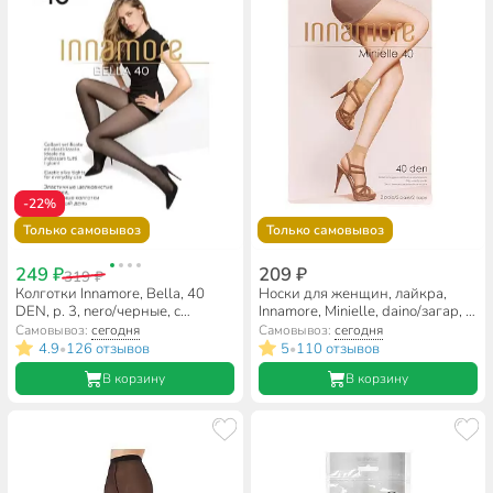
-22%
Только самовывоз
Только самовывоз
249 ₽
209 ₽
319 ₽
Колготки Innamore, Bella, 40
Носки для женщин, лайкра,
DEN, р. 3, nero/черные, с
Innamore, Minielle, daino/загар, 2
шортиками и прозрачным
пары, 40 DEN
Самовывоз:
сегодня
Самовывоз:
сегодня
мыском
4.9
126 отзывов
5
110 отзывов
•
•
В корзину
В корзину