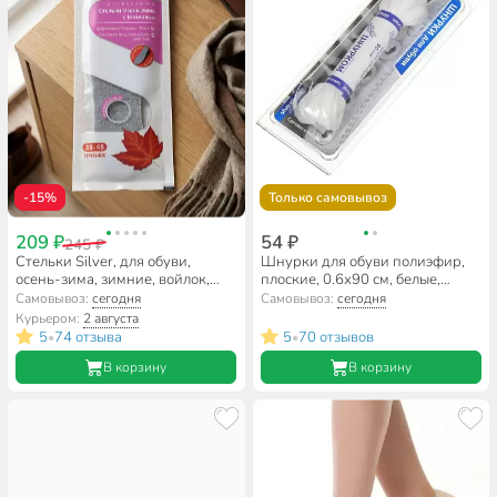
-15%
Только самовывоз
209 ₽
54 ₽
245 ₽
Стельки Silver, для обуви,
Шнурки для обуви полиэфир,
осень-зима, зимние, войлок,
плоские, 0.6х90 см, белые,
TB1006-00
В340_6/100
Самовывоз:
сегодня
Самовывоз:
сегодня
Курьером:
2 августа
5
74 отзыва
5
70 отзывов
•
•
В корзину
В корзину