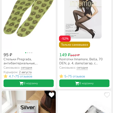
-52%
Только самовывоз
95 ₽
149 ₽
312 ₽
Стельки Pregrada,
Колготки Innamore, Bella, 70
антибактериальные,
DEN, р. 4, daino/загар, с
всесезонные, латекс, плоские,
шортиками и прозрачным
Самовывоз:
сегодня
Самовывоз:
сегодня
размер 36-46, GL-003
мыском
Курьером:
2 августа
4.7
75 отзывов
5
75 отзывов
•
•
В корзину
В корзину