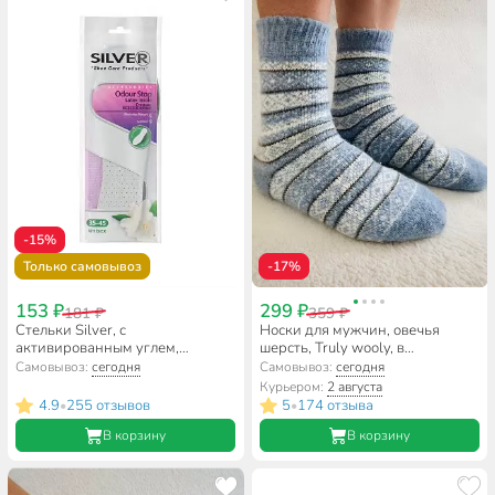
-15%
Только самовывоз
-17%
153 ₽
299 ₽
181 ₽
359 ₽
Стельки Silver, с
Носки для мужчин, овечья
активированным углем,
шерсть, Truly wooly, в
всесезонные, латекс, анти-
ассортименте, р. 27-29
Самовывоз:
сегодня
Самовывоз:
сегодня
запах, белые, ТВ4001-
Курьером:
2 августа
00/TB4001-00(32)
4.9
255 отзывов
5
174 отзыва
•
•
В корзину
В корзину