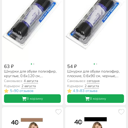
63 ₽
54 ₽
Шнурки для обуви полиэфир,
Шнурки для обуви полиэфир,
круглые, 0.6х120 см,
плоские, 0.6х90 см, черные,
В865_6/310
В340_6/310
Самовывоз:
4 августа
Самовывоз:
сегодня
Курьером:
2 августа
Курьером:
2 августа
5
90 отзывов
4.9
83 отзыва
•
•
В корзину
В корзину