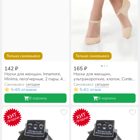
Только самовывоз
Только самовывоз
142 ₽
165 ₽
Носки для женщин, Innamore,
Носки для женщин,
Minima, nero/черные, 2 пары, 40
ультракороткие, хлопок, Conte,
DEN
Active, 000, бежевые, р.25-27,
Самовывоз:
сегодня
Самовывоз:
сегодня
18С-4СП
5
65 отзывов
5
61 отзыв
•
•
В корзину
В корзину
ХИТ
ХИТ
ПРОДАЖ
ПРОДАЖ