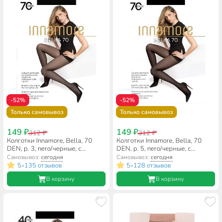
-52%
-52%
Только самовывоз
Только самовывоз
149 ₽
149 ₽
312 ₽
312 ₽
Колготки Innamore, Bella, 70
Колготки Innamore, Bella, 70
DEN, р. 3, nero/черные, с
DEN, р. 5, nero/черные, с
шортиками и прозрачным
шортиками и прозрачным
Самовывоз:
сегодня
Самовывоз:
сегодня
мыском
мыском
5
135 отзывов
5
128 отзывов
•
•
В корзину
В корзину