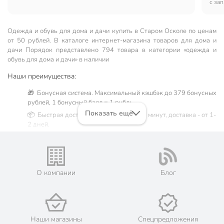
с зап
Одежда и обувь для дома и дачи купить в Старом Осколе по ценам
от 50 рублей. В каталоге интернет-магазина товаров для дома и
дачи Порядок представлено 794 товара в категории «одежда и
обувь для дома и дачи» в наличии
Наши преимущества:
🎁 Бонусная система. Максимальный кэшбэк до 379 бонусных
рублей, 1 бонусный балл = 1 рубль.
Показать ещё
📦 Быстрая доставка. Самовывоз от 60 минут, доставка - от 1-
2 дней.
🛒 Бесплатный самовывоз из магазинов города Старый
Оскол. Жители Белгородской области могут сделать заказ и
оплатить его онлайн на официальном сайте сети магазинов
Порядок. Мы предлагаем бесплатную курьерскую доставку
О компании
Блог
для товара «одежда и обувь для дома и дачи» при заказе от
3000 рублей в такие города, как: Губкин, Шебекино, Валуйки,
Алексеевка.
💳 Оплата: онлайн на сайте интернет-гипермаркета или
наличными при получении.
Наши магазины
Спецпредложения