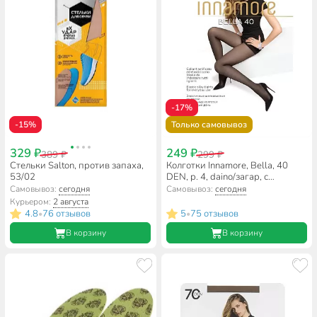
-17%
-15%
Только самовывоз
329 ₽
249 ₽
389 ₽
299 ₽
Стельки Salton, против запаха,
Колготки Innamore, Bella, 40
53/02
DEN, р. 4, daino/загар, с
шортиками и прозрачным
Самовывоз:
сегодня
Самовывоз:
сегодня
мыском
Курьером:
2 августа
4.8
76 отзывов
5
75 отзывов
•
•
В корзину
В корзину